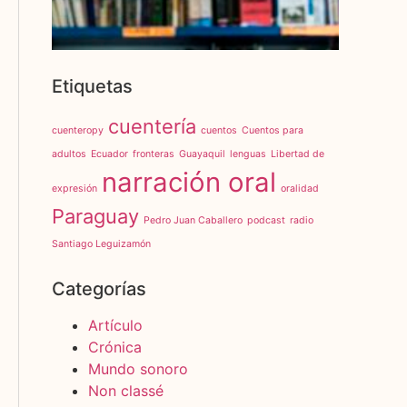
Etiquetas
cuentería
cuenteropy
cuentos
Cuentos para
adultos
Ecuador
fronteras
Guayaquil
lenguas
Libertad de
narración oral
expresión
oralidad
Paraguay
Pedro Juan Caballero
podcast
radio
Santiago Leguizamón
Categorías
Artículo
Crónica
Mundo sonoro
Non classé