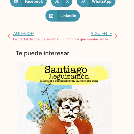
Facebook
X
WhatsApp
LinkedIn
ANTERIOR
SIGUIENTE
La credulidad de los adultos
El hombre que sembró en la frontera seca
Te puede interesar
El
homb
que
sembr
en la
fronte
seca
12/09/20
Leer más