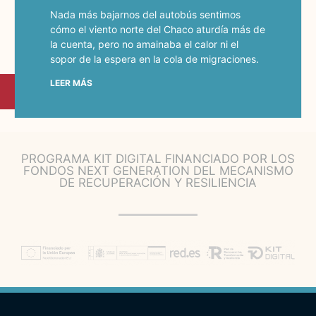
Nada más bajarnos del autobús sentimos
cómo el viento norte del Chaco aturdía más de
la cuenta, pero no amainaba el calor ni el
sopor de la espera en la cola de migraciones.
LEER MÁS
PROGRAMA KIT DIGITAL FINANCIADO POR LOS
FONDOS NEXT GENERATION DEL MECANISMO
DE RECUPERACIÓN Y RESILIENCIA