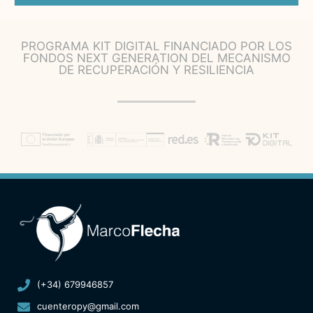
PROGRAMA KIT DIGITAL FINANCIADO POR LOS
FONDOS NEXT GENERATION DEL MECANISMO
DE RECUPERACIÓN Y RESILIENCIA
(+34) 679946857
cuenteropy@gmail.com