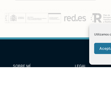
Utilizamos c
Acept
SOBRE MÍ
LEGAL
ESPECTÁCULOS
Aviso Legal
Política de Cookies
Infantil y Familiar
Adultos
TALLERES
MUNDO SONORO