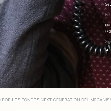
Sev
Esc
cu
(+3
Sí
O POR LOS FONDOS NEXT GENERATION DEL MECANISM