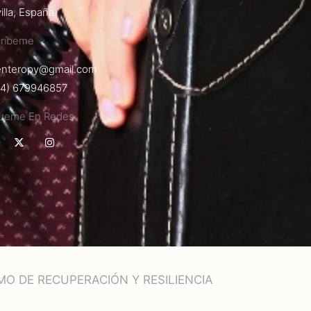
illa, España
ríbeme
enteropy@gmail.com
4) 679946857
gueme En Redes
O DE RECUPERACIÓN Y RESILIENCIA