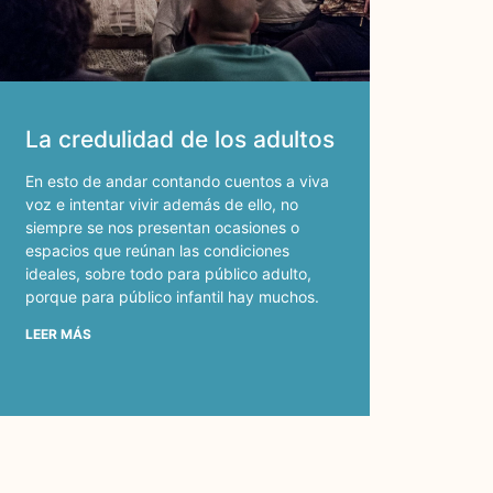
La credulidad de los adultos
En esto de andar contando cuentos a viva
voz e intentar vivir además de ello, no
siempre se nos presentan ocasiones o
espacios que reúnan las condiciones
ideales, sobre todo para público adulto,
porque para público infantil hay muchos.
LEER MÁS