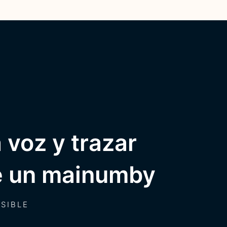
 voz y trazar
de un mainumby
SIBLE