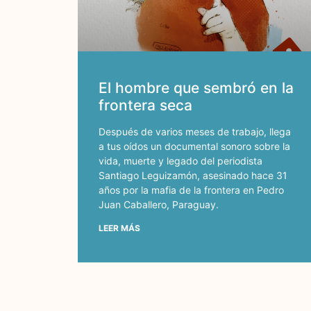
El hombre que sembró en la
frontera seca
Después de varios meses de trabajo, llega
a tus oídos un documental sonoro sobre la
vida, muerte y legado del periodista
Santiago Leguizamón, asesinado hace 31
años por la mafia de la frontera en Pedro
Juan Caballero, Paraguay.
LEER MÁS