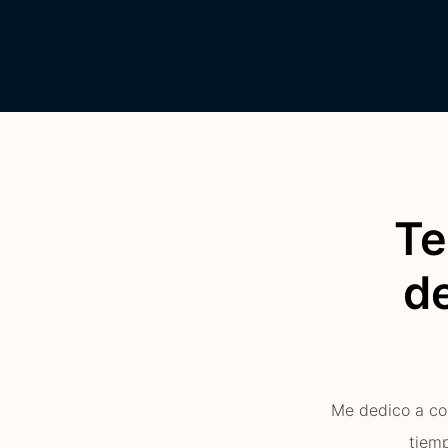
Te
de
Me dedico a con
tiemp