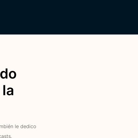
ndo
 la
ambién le dedico
casts.